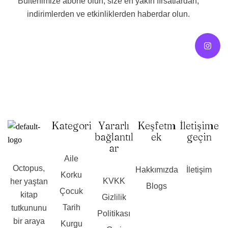
Bültenimize abone olun, size en yakın fırsatlardan,
indirimlerden ve etkinliklerden haberdar olun.
Kategori
Yararlı
Keşfetm
İletişime
bağlantıl
ek
geçin
ar
Aile
Octopus,
Hakkımızda
İletişim
Korku
KVKK
her yaştan
Blogs
Çocuk
kitap
Gizlilik
Tarih
tutkununu
Politikası
bir araya
Kurgu