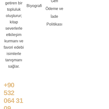
Geri
getiren bir
Biyografi
Ödeme ve
topluluk
oluşturur;
İade
kitap
Politikası
severlerle
etkileşim
kurmanı ve
favori edebi
isimlerle
tanışmanı
sağlar.
+90
532
064 31
09