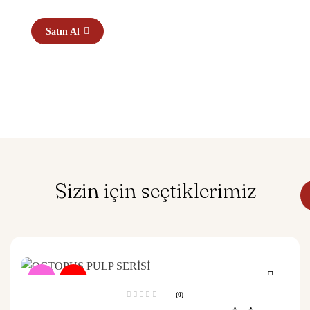
Satın Al
Sizin için seçtiklerimiz
Yeni!
-17%
(0)
5