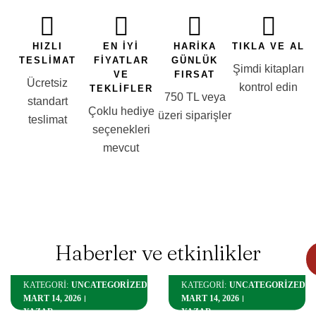
HIZLI
EN IYI
HARIKA
TIKLA VE AL
TESLIMAT
FIYATLAR
GÜNLÜK
Şimdi kitapları
VE
FIRSAT
Ücretsiz
kontrol edin
TEKLIFLER
750 TL veya
standart
Çoklu hediye
üzeri siparişler
teslimat
seçenekleri
mevcut
Haberler ve etkinlikler
UNCATEGORIZED
UNCATEGORIZED
KATEGORİ:
KATEGORİ:
MART 14, 2026
MART 14, 2026
YAZAR:
YAZAR: