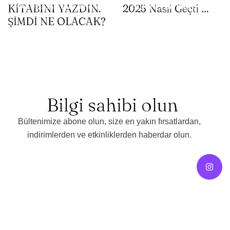
KİTABINI YAZDIN.
2025 Nasıl Geçti …
OCTOPUS.YAYINEVII07@GMAIL.COM
OCTOPUS.YAYINEVII07@GMAI
ŞİMDİ NE OLACAK?
Bilgi sahibi olun
Bültenimize abone olun, size en yakın fırsatlardan,
indirimlerden ve etkinliklerden haberdar olun.