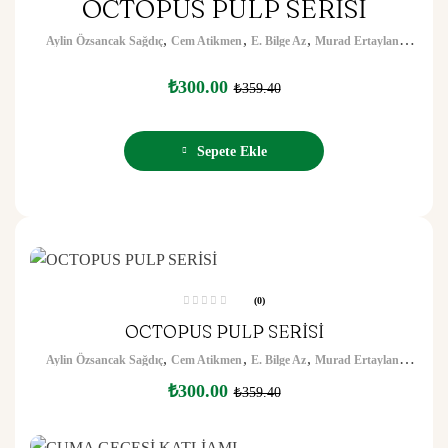
OCTOPUS PULP SERİSİ
ü
z
e
,
,
,
,
r
Aylin Özsancak Sağdıç
Cem Atikmen
E. Bilge Az
Murad Ertaylan
i
n
Özlem Eke
d
e
₺
300.00
₺
359.40
n
0
o
y
a
l
Sepete Ekle
d
ı
(0)
5
OCTOPUS PULP SERİSİ
ü
z
e
,
,
,
,
Aylin Özsancak Sağdıç
Cem Atikmen
E. Bilge Az
Murad Ertaylan
r
i
n
Özlem Eke
₺
300.00
₺
359.40
d
e
n
0
o