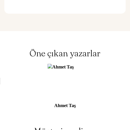
e
n
0
o
y
a
l
d
ı
Öne çıkan yazarlar
Ahmet Taş