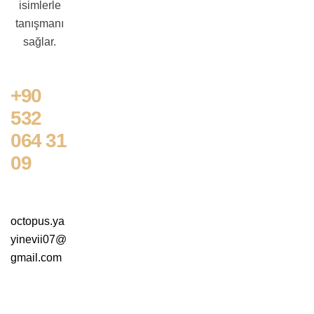
isimlerle
tanışmanı
sağlar.
+90
532
064 31
09
octopus.ya
yinevii07@
gmail.com