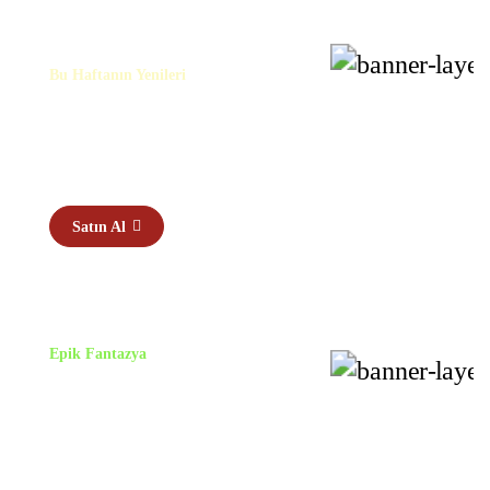
Bu Haftanın Yenileri
SARSICI
ROMANLAR
Satın Al
Epik Fantazya
TAÇ IÇIN
VERILEN
SAVAŞLAR.