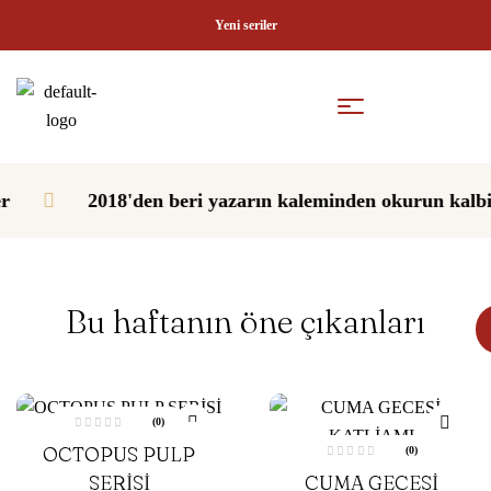
Yeni seriler
2018'den beri yazarın kaleminden okurun kalbine giden y
Bu haftanın öne çıkanları
(0)
5
OCTOPUS PULP
(0)
ü
z
5
e
SERİSİ
CUMA GECESİ
ü
r