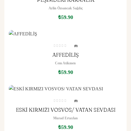
z
e
Aylin Özsancak Sağdıç
r
i
n
₺
59.90
d
e
n
0
o
y
a
l
d
(0)
ı
5
AFFEDİLİŞ
ü
z
e
Cem Atikmen
r
i
n
₺
59.90
d
e
n
0
o
y
a
l
d
(0)
ı
5
ESKİ KIRMIZI VOSVOS/ VATAN SEVDASI
ü
z
e
Murad Ertaylan
r
i
n
₺
59.90
d