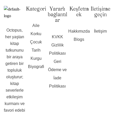
Kategori
Yararlı
Keşfetm
İletişime
bağlantıl
ek
geçin
ar
Aile
Octopus,
Hakkımızda
İletişim
Korku
her yaştan
KVKK
Blogs
Çocuk
kitap
Gizlilik
tutkununu
Tarih
Politikası
bir araya
Kurgu
Geri
getiren bir
Biyografi
Ödeme ve
topluluk
oluşturur;
İade
kitap
Politikası
severlerle
etkileşim
kurmanı ve
favori edebi