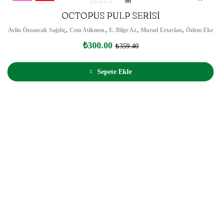
(0)
Yeni!
-17%
5
OCTOPUS PULP SERİSİ
ü
z
e
,
,
,
,
Aylin Özsancak Sağdıç
Cem Atikmen
E. Bilge Az
Murad Ertaylan
Özlem Eke
r
i
n
₺
300.00
₺
359.40
d
e
n
0
o
Sepete Ekle
y
a
l
d
ı