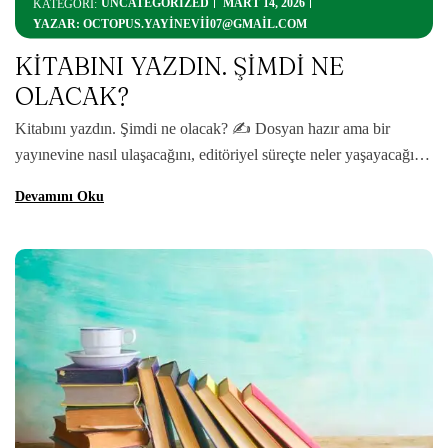
UNCATEGORIZED
MART 14, 2026
KATEGORİ:
YAZAR:
OCTOPUS.YAYINEVII07@GMAIL.COM
KİTABINI YAZDIN. ŞİMDİ NE
OLACAK?
Kitabını yazdın. Şimdi ne olacak? ✍️ Dosyan hazır ama bir
yayınevine nasıl ulaşacağını, editöriyel süreçte neler yaşayacağını,
ISBN’den kapak tasarımına kadar hangi adımları atman
Devamını Oku
gerektiğini bilmiyor musun? 🎯 Octopus Yayınevi işte tam burada
devreye giriyor! ✨ İlk adımından baskıya kadar senin yanında: ✔️
Profesyonel editörlük ✔️ Kapsayıcı yazar danışmanlığı ✔️ Kapak
ve mizanpaj tasarımı ✔️ […]