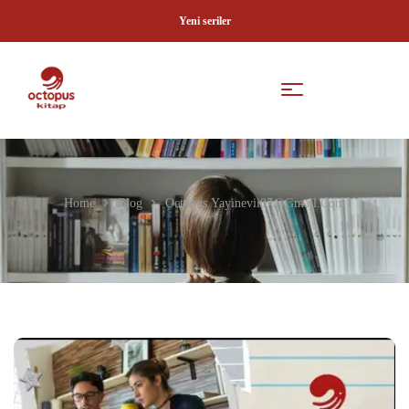
Yeni seriler
Home
Blog
Octopus.yayinevii07@gmail.com