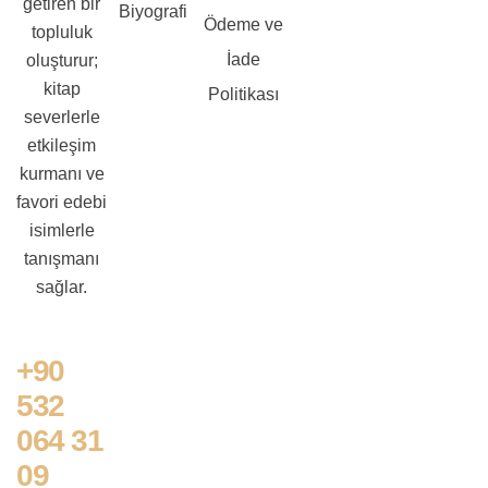
getiren bir
Biyografi
Ödeme ve
topluluk
İade
oluşturur;
kitap
Politikası
severlerle
etkileşim
kurmanı ve
favori edebi
isimlerle
tanışmanı
sağlar.
+90
532
064 31
09