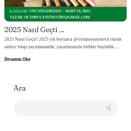
UNCATEGORIZED
MART 14, 2026
KATEGORİ:
YAZAR:
OCTOPUS.YAYINEVII07@GMAIL.COM
2025 Nasıl Geçti …
2025 Nasıl Geçti? 2025 yılı boyunca @octopusyayinevii olarak
sadece kitap yayımlamadık; yazarlarımızla birlikte büyüdük,
okurla birebir temas kurduk ve yazar dostu yayıncılık anlayışımızı
Devamını Oku
her adımda güçlendirdik. Bu yıl; @yazar.metinbey –
#dörtdiyarınhükümdarları @yazarmeralakman –
#ruhumunyarısına @byercanakarsu – #tanrılarımıbenöldürdüm
@bahadirkarasulu @bilgeazgram @hasanhuseyinbagg
Ara
@furkan.y_34 @yarenn_eke @kitapkurduikizannesi
@cematikmen @serraglbs @saintc_official Kolektif –
#krakendensesler @hamza_kzlrmkyazar – #kanlıoyun
@mertaylan – Köprüler […]