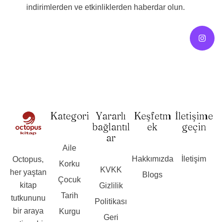
indirimlerden ve etkinliklerden haberdar olun.
Kategori
Yararlı
Keşfetm
İletişime
bağlantıl
ek
geçin
ar
Aile
Hakkımızda
İletişim
Octopus,
Korku
KVKK
her yaştan
Blogs
Çocuk
kitap
Gizlilik
Tarih
tutkununu
Politikası
bir araya
Kurgu
Geri