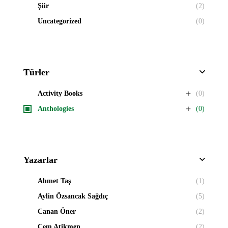
Şiir
(2)
Uncategorized
(0)
Türler
Activity Books
(0)
Anthologies
(0)
Yazarlar
Ahmet Taş
(1)
Aylin Özsancak Sağdıç
(5)
Canan Öner
(2)
Cem Atikmen
(2)