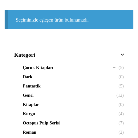
Seçiminizle eşleşen ürün bulunamadı.
Kategori
Çocuk Kitapları
(5)
Dark
(0)
Fantastik
(5)
Genel
(12)
Kitaplar
(0)
Kurgu
(4)
Octopus Pulp Serisi
(7)
Roman
(2)