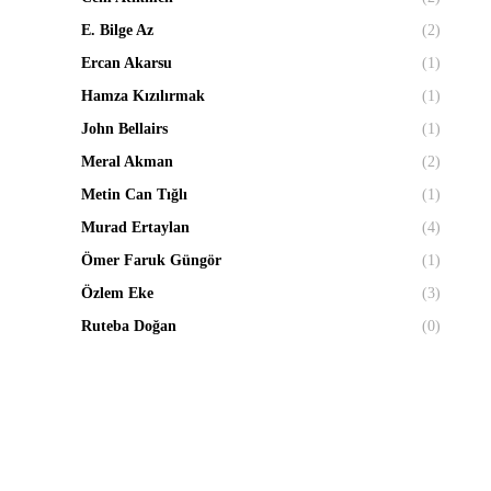
E. Bilge Az
(2)
Ercan Akarsu
(1)
Hamza Kızılırmak
(1)
John Bellairs
(1)
Meral Akman
(2)
Metin Can Tığlı
(1)
Murad Ertaylan
(4)
Ömer Faruk Güngör
(1)
Özlem Eke
(3)
Ruteba Doğan
(0)