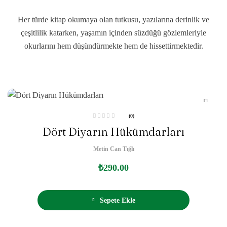
Her türde kitap okumaya olan tutkusu, yazılarına derinlik ve
çeşitlilik katarken, yaşamın içinden süzdüğü gözlemleriyle
okurlarını hem düşündürmekte hem de hissettirmektedir.
(0)
5
Dört Diyarın Hükümdarları
ü
z
e
r
Metin Can Tığlı
i
n
d
₺
290.00
e
n
0
o
y
a
Sepete Ekle
l
d
ı