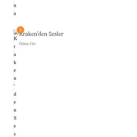
2
Kraken’den Sesler
Özlem Eke