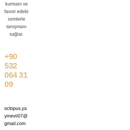
kurmanı ve
favori edebi
isimlerle
tanışmanı
sağlar.
+90
532
064 31
09
octopus.ya
yinevii07@
gmail.com