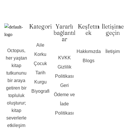
Kategori
Yararlı
Keşfetm
İletişime
bağlantıl
ek
geçin
ar
Aile
Octopus,
Hakkımızda
İletişim
Korku
KVKK
her yaştan
Blogs
Çocuk
kitap
Gizlilik
Tarih
tutkununu
Politikası
bir araya
Kurgu
Geri
getiren bir
Biyografi
Ödeme ve
topluluk
oluşturur;
İade
kitap
Politikası
severlerle
etkileşim