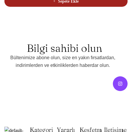
Sepete Ekle
y
a
l
d
ı
Bilgi sahibi olun
Bültenimize abone olun, size en yakın fırsatlardan,
indirimlerden ve etkinliklerden haberdar olun.
Kategori
Yararlı
Keşfetm
İletişime