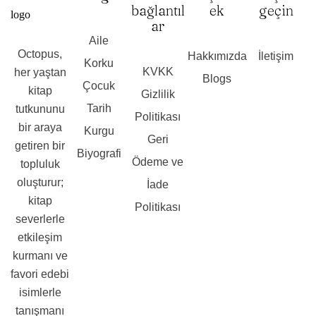
bağlantıl
ek
geçin
ar
Aile
Octopus,
Hakkımızda
İletişim
Korku
KVKK
her yaştan
Blogs
Çocuk
kitap
Gizlilik
Tarih
tutkununu
Politikası
bir araya
Kurgu
Geri
getiren bir
Biyografi
Ödeme ve
topluluk
oluşturur;
İade
kitap
Politikası
severlerle
etkileşim
kurmanı ve
favori edebi
isimlerle
tanışmanı