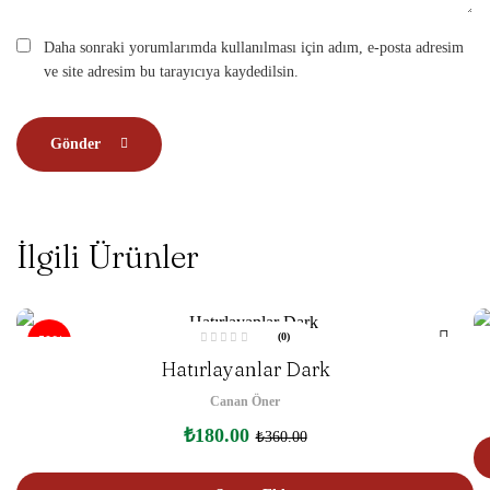
Daha sonraki yorumlarımda kullanılması için adım, e-posta adresim
ve site adresim bu tarayıcıya kaydedilsin.
Gönder
İlgili Ürünler
(0)
-50%
5
Hatırlayanlar Dark
ü
z
e
Canan Öner
r
i
n
₺
180.00
₺
360.00
d
e
n
0
o