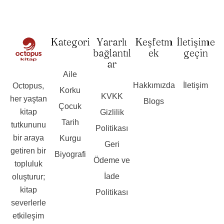
Kategori
Yararlı
Keşfetm
İletişime
bağlantıl
ek
geçin
ar
Aile
Hakkımızda
İletişim
Octopus,
Korku
KVKK
her yaştan
Blogs
Çocuk
kitap
Gizlilik
Tarih
tutkununu
Politikası
bir araya
Kurgu
Geri
getiren bir
Biyografi
Ödeme ve
topluluk
İade
oluşturur;
kitap
Politikası
severlerle
etkileşim