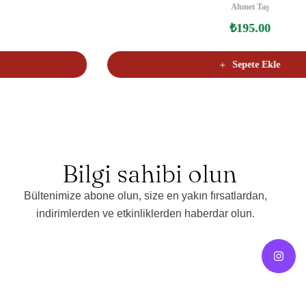
e
Ahmet Taş
r
i
n
₺
195.00
d
e
n
0
o
Sepete Ekle
y
a
l
d
ı
Bilgi sahibi olun
Bültenimize abone olun, size en yakın fırsatlardan,
indirimlerden ve etkinliklerden haberdar olun.