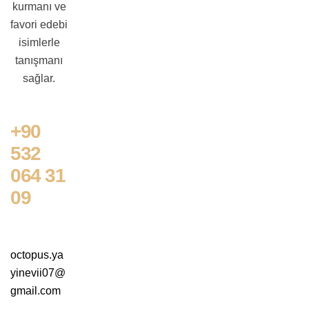
kurmanı ve
favori edebi
isimlerle
tanışmanı
sağlar.
+90
532
064 31
09
octopus.ya
yinevii07@
gmail.com