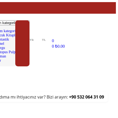
m kategoriler
cuk Kitapları
tastik
TR
TL
0
nel
0
₺
0.00
rgu
topus Pulp Serisi
man
r
dıma mı ihtiyacınız var? Bizi arayın:
+90 532 064 31 09