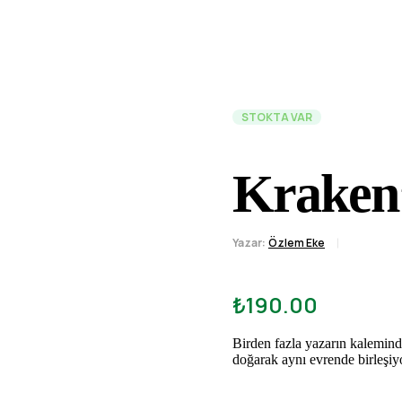
STOKTA VAR
Kraken’
Yazar:
Özlem Eke
3
müşteri puan
dayanarak 5
üzerinden
5.
puan aldı
₺
190.00
Birden fazla yazarın kalemind
doğarak aynı evrende birleşiy