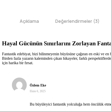
Açıklama
Değerlendirmeler (3)
Hayal Gücünün Sınırlarını Zorlayan Fanta
Fantastik edebiyat, bizi bilinmeyenin büyüsüne çağıran en eski ve en b
Birden fazla yazarın kaleminden çıkan hikayeler, farklı perspektiflerd
için harika bir fırsat.
5 üzerinden
5
oy
aldı
Özlem Eke
Ekim 6, 2025
Bu büyüleyici fantastik yolculuğa hem öncülük etmek