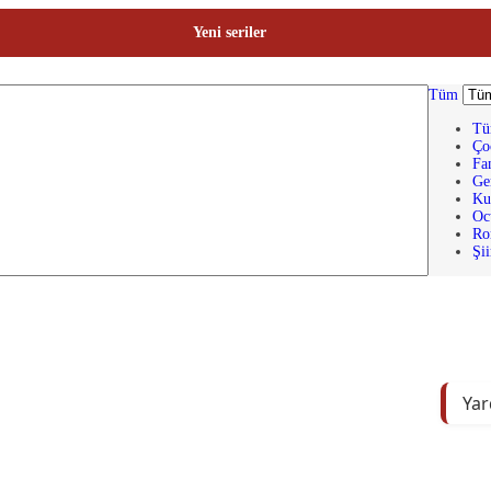
Yeni seriler
Tüm
Tü
Ço
Fan
Ge
Ku
Oc
Ro
Şii
Yar