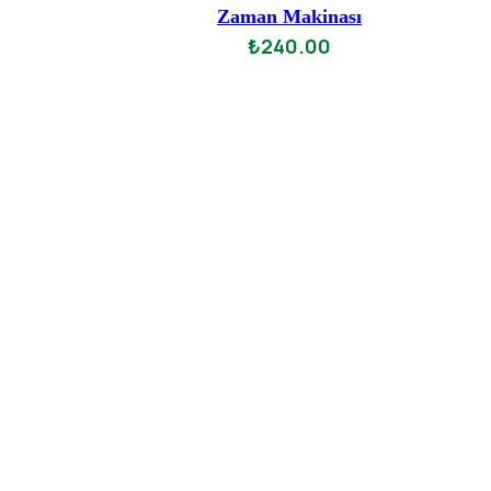
üzerinden
Zaman Makinası
0
oy
₺
240.00
aldı