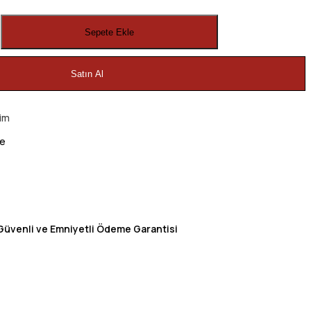
Sepete Ekle
Satın Al
im
me
Güvenli ve Emniyetli Ödeme Garantisi