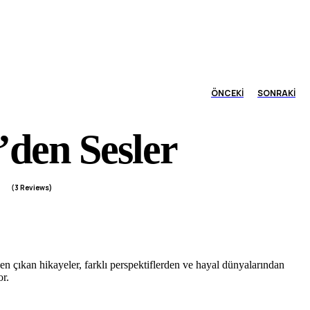
ÖNCEKI
SONRAKI
₺
240.00
den Sesler
(
3
Reviews)
ına
00
₺
180.00
en çıkan hikayeler, farklı perspektiflerden ve hayal dünyalarından
₺
360.00
or.