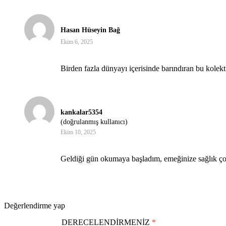
5 üzerinden
5
oy
aldı
Hasan Hüseyin Bağ
Ekim 6, 2025
Birden fazla dünyayı içerisinde barındıran bu kolekt
5 üzerinden
5
oy
aldı
kankalar5354
(doğrulanmış kullanıcı)
Ekim 10, 2025
Geldiği gün okumaya başladım, emeğinize sağlık ço
Değerlendirme yap
DERECELENDIRMENIZ
*